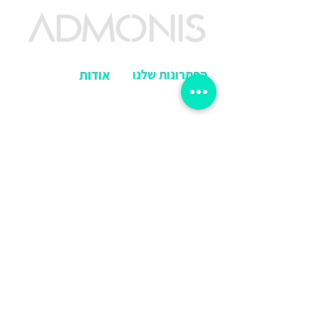
הפתרונות שלנו
אודות
קצת עלינו
דף הבית
בין לקוחותינו
איך זה עובד?
סיפורי לקוחות
הפתרונות שלנו
עקבו אחרינו בפייסבוק
למה לבחור בנו?
הרשמו לניוזלטר
לקוחות מספרים
צרו קשר באתר
בלוג ומאמרים
מדיניות פרטיות
צרו קשר
דוא"ל:
info@admonis.co.il
תאמו הדגמה
כתובת:
השחם 30 , פתח
תקווה