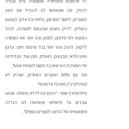
"כי אדמוניס מאפשרת אוטומציה (ולא עבודה 
ידנית), מה שמאפשר לנו להגדיל את היצע 
המוצרים, לחסוך המון זמן, עלויות וכח אדם, לצמצם 
ביטולים, לדייק נתונים שנכנסים למערכת, לנהל 
הזמנות לפי מלאים, לספק מהר יותר את הסחורה 
ללקוח, להגיב מהר יותר בכל פרמטר חיוני: עדכון 
ושינוי מלאי, מבצעים, ויזואלס, תוכן ועוד. מגדולתה 
של המערכת היא שאין בה מקום לטעויות אנוש".
ומה עם 60% המוצרים האחרים, שעדיין לא 
מנוהלים ע"ג מערכת אדמוניס?
פילרסדורף אומר: "התפרצת לדלת פתוחה. אנחנו 
עובדים על פיתוחים שיאפשרו לנו הגדלה 
משמעותית של ההיצע למוצרים נוספים".