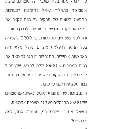
כדי לנהל מגוון בלתי מוגבל של מוצרים, וביצוע 
אוטומציה בתהליך טיפול בהזמנות למערכות 
התפעול השונות של ספקיה על מנת לקצר את 
זמני האספקה ולתת שיורת טוב יותר לצרכן הסופי.
עד לפני כשנתיים התקשורת בין GROO לספקיה 
בכל הנוגע להעלאת מוצרים וניהול מלאי היה 
באמצעות אימיילים. התנהלות זו הגבילה מאד את 
כמות המוצרים ש-GROO יכלה להציע, שכן ניהול 
ידני מצריך התעסקות פרטנית בנפח עבודה מאד 
גבוה ספציפית לגבי כל מוצר.
היום, בזכות שת"פ עם אדמוניס, כ-40% מהמוצרים 
של GROO מתנהלים מעל גבי מערכת אדמוניס. 
תשאלו את רן פילרסדורף, סמנכ"ל סחר, למה 
אדמוניס?