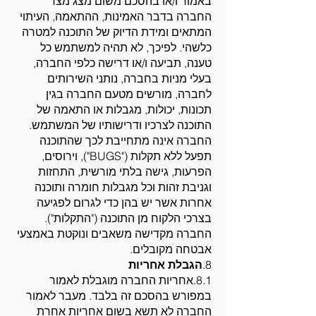
באמור ו/או בהסכם משום מצג מצד
החברה בדבר האמינות, ההתאמה, העיתוי
המתאים ומידת הדיוק של התוכנה למטרה
כלשהי. לפיכך, לא תהיה למשתמש כל
טענה, תביעה ו/או דרישה כלפי החברה,
בעלי מניות בחברה, נותני השירותים
לחברה, מורשים מטעם החברה בגין
תכונות, יכולות, מגבלות או התאמה של
התוכנה לצרכיו ודרישותיו של המשתמש.
החברה אינה מתחייבת לכך שהתוכנה
תפעל ללא תקלות ("BUGS"), וירוסים,
הפרעות, גישה בלתי מורשית, התחזות
וגניבת זהות וכל מגבלות חומרה ותוכנה
אחרות אשר יש בהן כדי לגרום לפגיעה
בצרכי הלקוח מן התוכנה ("התקלות").
החברה מקדישה משאבים ונוקטת באמצעי
אבטחה מקובלים.
8.
הגבלת אחריות
8.1.אחריות החברה מוגבלת לאמור
במפורש בהסכם זה בלבד. מעבר לאמור
החברה לא תשא בשום אחריות אחרת