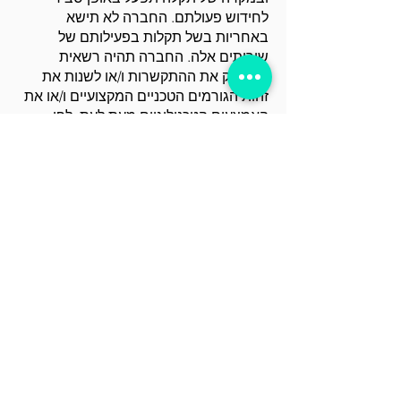
לחידוש פעולתם. החברה לא תישא
באחריות בשל תקלות בפעילותם של
שירותים אלה. החברה תהיה רשאית
להפסיק את ההתקשרות ו/או לשנות את
זהות הגורמים הטכניים המקצועיים ו/או את
האמצעים הטכנולוגיים מעת לעת, לפי
שיקול דעתה הבלעדי וללא כל הודעה
מראש.
11.
סוגי אינטגרציות (ממשקים) ואפיון
התהליך של כל אחד מהם:
11.1.אינטגרציה לחברות המשלוחים:
במידה ולחברת המשלוחים שאתה עובד
איתה קיים ממשק לאדמוניס - הוא יאפשר
לחברות המשלוחים לסרוק את המערכת
שלנו ולמשוך את ההזמנות הרלוונטיות שלך
לאותה חברת משלוחים. בנוסף, חברת
המשלוחים תעדכן אותנו דרך הממשק הזה
במדבקת המשלוח הרלוונטית, מספר
המשלוח ותעדכן אותנו בצורה אוטומטית
בסטטוס המשלוח.