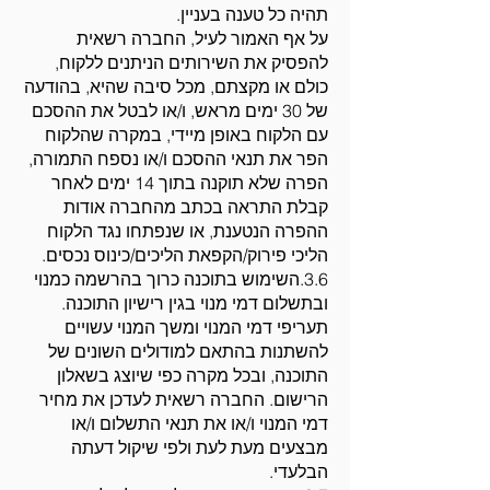
תהיה כל טענה בעניין.
על אף האמור לעיל, החברה רשאית
להפסיק את השירותים הניתנים ללקוח,
כולם או מקצתם, מכל סיבה שהיא, בהודעה
של 30 ימים מראש, ו/או לבטל את ההסכם
עם הלקוח באופן מיידי, במקרה שהלקוח
הפר את תנאי ההסכם ו/או נספח התמורה,
הפרה שלא תוקנה בתוך 14 ימים לאחר
קבלת התראה בכתב מהחברה אודות
ההפרה הנטענת, או שנפתחו נגד הלקוח
הליכי פירוק/הקפאת הליכים/כינוס נכסים.
3.6.השימוש בתוכנה כרוך בהרשמה כמנוי
ובתשלום דמי מנוי בגין רישיון התוכנה.
תעריפי דמי המנוי ומשך המנוי עשויים
להשתנות בהתאם למודולים השונים של
התוכנה, ובכל מקרה כפי שיוצג בשאלון
הרישום. החברה רשאית לעדכן את מחיר
דמי המנוי ו/או את תנאי התשלום ו/או
מבצעים מעת לעת ולפי שיקול דעתה
הבלעדי.