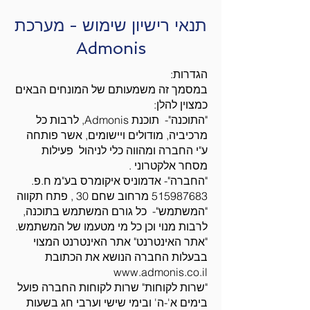
תנאי רישיון שימוש - מערכת
Admonis
הגדרות:
במסמך זה משמעותם של המונחים הבאים
כמצוין להלן:
"התוכנה"- תוכנת Admonis, לרבות כל
מרכיביה, מודולים ויישומים, אשר פותחה
ע"י החברה ומהווה כלי לניהול פעילות
מסחר אלקטרוני .
"החברה"- אדמוניס איקומרס בע"מ ח.פ.
515987683 מרחוב שחם 30 , פתח תקווה
"המשתמש"- כל גורם המשתמש בתוכנה,
לרבות מנוי וכן כל מי מטעמו של המשתמש.
"אתר האינטרנט" אתר האינטרנט המצוי
בבעלות החברה הנושא את הכתובת
www.admonis.co.il
"שרות לקוחות" שרות לקוחות החברה פועל
בימים א'-ה' ובימי שישי וערבי חג בשעות