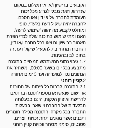
הקבועים ברישיון ו/או אי תשלום במקום
שנדרש, וזאת מבלי לגרוע מכל זכות
העומדת לחברה על פי דין ו/או הסכם.
לחברה יהיה שיקול דעת בלעדי, סופי
ומוחלט לקבוע מה יהווה "שימוש לרעה",
האם ומתי שימוש בתוכנה עולה לכדי הפרת
האמור ברישיון זה ו/או בכל הסכם ו/או דין,
והחברה מתחייבת להפעיל שיקול דעת זה
בתום לב ובהגינות.
1.7.גיבוי נתוני המשתמש המצויים בתוכנה
מתבצע בכל יום בשעה 00:00, ומשחזר את
הנתונים נכון למועד זה ועד 3 ימים אחורה.
2.
קניין רוחני
2.1.התוכנה, לרבות כל פיתוח של התוכנה
או יישום שנעשו או נוספו לתוכנה בהתאם
לדרישת ואיפיון הלקוח, הינם בבעלותה
הבלעדית של החברה ויישארו בבעלות
החברה בכל מקרה. התוכנה מכילה חומרים
ותכנים אשר מוגנים תחת זכויות יוצרים,
פטנטים, סימני מסחר וזכויות קניין רוחני