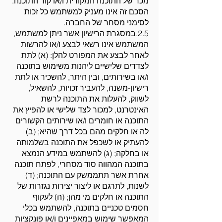
מכר של התוכנה המקורית ו/או קוד התוכנה.
הסכם זה אינו מעניק למשתמש כל זכות
לסימני מסחר של החברה.
2.5.במסגרת הרישיון אשר ניתן למשתמש,
המשתמש אינו רשאי לבצע ו/או להרשות
לאחר לבצע את המפורט להלן: (א) לתת
לצדדים שלישיים ליהנות משימוש בתוכנה
ו/או בשירותים, ובין היתר, להשכיר או לתת
רישיון-משנה, להעביר זכויות, להשאיל,
לשווק, להעלות את התוכנה לרשת
האינטרנט, למכור לצד שלישי או להפיץ את
התוכנה או חומרים ו/או שירותים הקשורים
לה או חלקים מהם בכל דרך שהיא; (ב)
להעתיק או לשכפל את התוכנה בשלמותה
או בחלקה; (ג) להשתמש במידע הנמצא
בתוכנה המהווה סוד מסחרי, לפתח תוכנה
אחרת אשר תתממשק עם התוכנה; (ד)
לשנות, לתרגם או ליצור יצירות נגזרות של
התוכנה או חלקים מי מהן; (ה) לעקוף
חסמים טכניים בתוכנה, להשתמש בכלי
המאפשר שימוש במאפיינים ו/או פונקציות