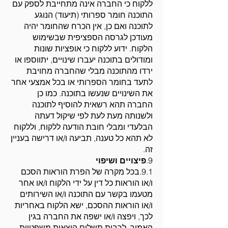
ללקוח כי החברה אינה מתחייבת לספק עם
התוכנה חומר ספרותי (תיעוד) הנוגע
לתוכנה ואם כן, אין הכרח שהחומר יהיה
מעודכן לגרסה הספציפית שבשימוש
הלקוח. ידוע ללקוח כי אופציות שונות
ומודולים בתוכנה יעברו שינויים, יתווספו או
ירדו מהתוכנה מבלי שהחברה מחויבת
לתעד בחומר הספרותי או בכל אמצעי אחר
את השינויים שנעשו בתוכנה. כמו כן
החברה תהא רשאית להוסיף לתוכנה
ולשנותה מעת לעת לפי שיקול דעתה
הבלעדי ומבלי חובת הודעה ללקוח, וללקוח
לא תהא כל טענה, תביעה ו/או דרישה בעניין
זה.
9.
פיצויים ושיפוי
9.1.בכל מקרה של הפרת הוראות הסכם
ו/או הוראות כל דין על ידי הלקוח ו/או אחר
מטעמו בקשר עם התוכנה ו/או השירותים
ו/או הוראות ההסכם, ישא הלקוח באחריות
לכך, ויפצה ו/או ישפה את החברה בגין
האמור, לרבות תשלום הוצאות משפטיות