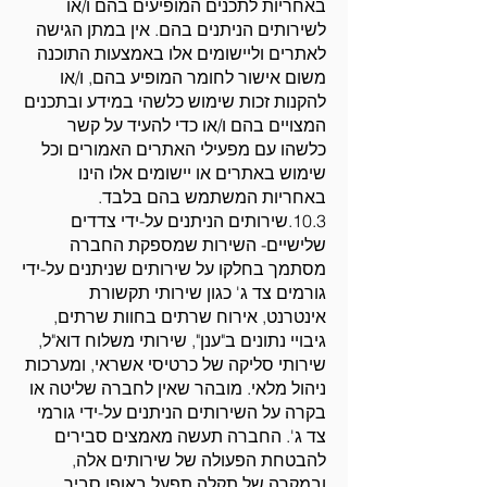
באחריות לתכנים המופיעים בהם ו/או
לשירותים הניתנים בהם. אין במתן הגישה
לאתרים וליישומים אלו באמצעות התוכנה
משום אישור לחומר המופיע בהם, ו/או
להקנות זכות שימוש כלשהי במידע ובתכנים
המצויים בהם ו/או כדי להעיד על קשר
כלשהו עם מפעילי האתרים האמורים וכל
שימוש באתרים או יישומים אלו הינו
באחריות המשתמש בהם בלבד.
10.3.שירותים הניתנים על-ידי צדדים
שלישיים- השירות שמספקת החברה
מסתמך בחלקו על שירותים שניתנים על-ידי
גורמים צד ג' כגון שירותי תקשורת
אינטרנט, אירוח שרתים בחוות שרתים,
גיבויי נתונים ב"ענן", שירותי משלוח דוא"ל,
שירותי סליקה של כרטיסי אשראי, ומערכות
ניהול מלאי. מובהר שאין לחברה שליטה או
בקרה על השירותים הניתנים על-ידי גורמי
צד ג'. החברה תעשה מאמצים סבירים
להבטחת הפעולה של שירותים אלה,
ובמקרה של תקלה תפעל באופן סביר