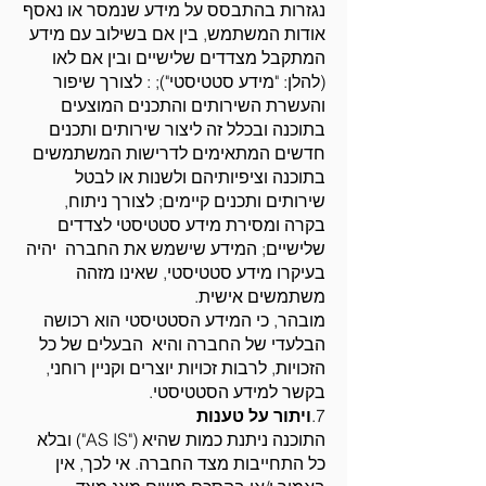
נגזרות בהתבסס על מידע שנמסר או נאסף
אודות המשתמש, בין אם בשילוב עם מידע
המתקבל מצדדים שלישיים ובין אם לאו
(להלן: "מידע סטטיסטי"); : לצורך שיפור
והעשרת השירותים והתכנים המוצעים
בתוכנה ובכלל זה ליצור שירותים ותכנים
חדשים המתאימים לדרישות המשתמשים
בתוכנה וציפיותיהם ולשנות או לבטל
שירותים ותכנים קיימים; לצורך ניתוח,
בקרה ומסירת מידע סטטיסטי לצדדים
שלישיים; המידע שישמש את החברה יהיה
בעיקרו מידע סטטיסטי, שאינו מזהה
משתמשים אישית.
מובהר, כי המידע הסטטיסטי הוא רכושה
הבלעדי של החברה והיא הבעלים של כל
הזכויות, לרבות זכויות יוצרים וקניין רוחני,
בקשר למידע הסטטיסטי.
7.
ויתור על טענות
התוכנה ניתנת כמות שהיא ("AS IS") ובלא
כל התחייבות מצד החברה. אי לכך, אין